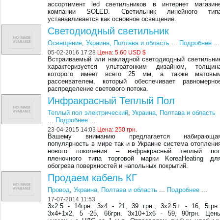
ассортимент led светильников в интернет магазин
компании SOLED. Светильник линейного тип
устанавливается как основное освещение.
Светодиодный светильник
Освещение
,
Украина, Полтава и область
...
Подробнее
...
05-02-2016 17:28
Цена:
5.60 USD $
Встраиваемый или накладной светодиодный светильни
характеризуется ультратонким дизайном, толщин
которого имеет всего 25 мм, а также матовы
рассеивателем, который обеспечивает равномерно
распределение светового потока.
Инфракрасный Теплый Пол
Теплый пол электрический
,
Украина, Полтава и область
...
Подробнее
...
23-04-2015 14:03
Цена:
250 грн.
Вашему вниманию предлагается набирающа
популярность в мире так и в Украине система отоплени
нового поколения – инфракрасный теплый по
пленочного типа торговой марки KoreaHeating дл
обогрева поверхностей и напольных покрытий.
Продаем кабель КГ
Провод
,
Украина, Полтава и область
...
Подробнее
...
17-07-2014 11:53
3х2.5 - 14грн. 3х4 - 21, 39 грн., 3х2.5+ - 16, 5грн.
3х4+1х2, 5 -25, 66грн. 3х10+1х6 - 59, 90грн. Цен