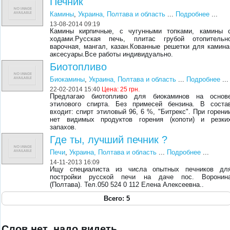
Печник
Камины
,
Украина, Полтава и область
...
Подробнее
...
13-08-2014 09:19
Камины кирпичные, с чугунными топками, камины 
ходами.Русская печь, плитас грубой отопительн
варочная, мангал, казан.Кованные решетки для камина
аксесуары.Все работы индивидуально.
Биотопливо
Биокамины
,
Украина, Полтава и область
...
Подробнее
...
22-02-2014 15:40
Цена:
25 грн.
Предлагаю биотопливо для биокаминов на основ
этилового спирта. Без примесей бензина. В соста
входит: спирт этиловый 96, 6 %, "Битрекс". При горени
нет видимых продуктов горения (копоти) и резки
запахов.
Где ты, лучший печник ?
Печи
,
Украина, Полтава и область
...
Подробнее
...
14-11-2013 16:09
Ищу специалиста из числа опытных печников дл
постройки русской печи на даче пос. Воронин
(Полтава). Тел.050 524 0 112 Елена Алексеевна..
Всего: 5
Слов нет, надо видеть